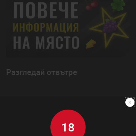
Разгледай отвътре
18