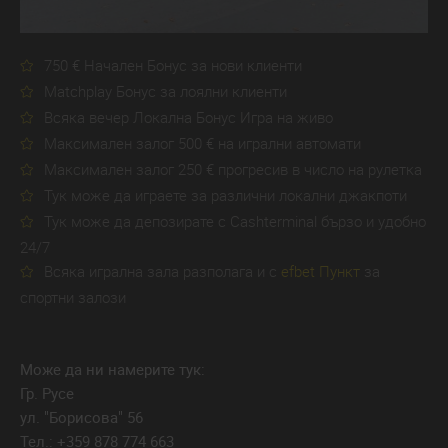
750 € Начален Бонус за нови клиенти
Matchplay Бонус за лоялни клиенти
Всяка вечер Локална Бонус Игра на живо
Максимален залог 500 € на игрални автомати
Максимален залог 250 € прогресив в число на рулетка
Тук може да играете за различни локални джакпоти
Тук може да депозирате с Cashterminal бързо и удобно
24/7
Всяка игрална зала разполага и с
efbet Пункт
за
спортни залози
Може да ни намерите тук:
Гр. Русе
ул. "Борисова" 56
Тел.: +359 878 774 663