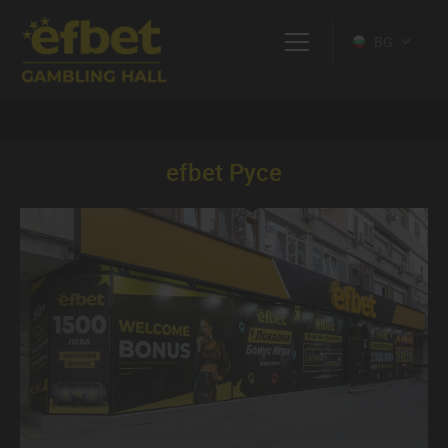
BG
efbet Русе