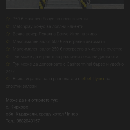
750 € Начален Бонус за нови клиенти
Matchplay Бонус за лоялни клиенти
Всяка вечер Локална Бонус Игра на живо
Максимален залог 500 € на игрални автомати
Максимален залог 250 € прогресив в число на рулетка
Тук може да играете за различни локални джакпоти
Тук може да депозирате с Cashterminal бързо и удобно
24/7
Всяка игрална зала разполага и с
efbet Пункт
за
спортни залози
Може да ни откриете тук:
с. Кирково
обл. Кърджали, срещу хотел Чинар
Тел.: 0882043157