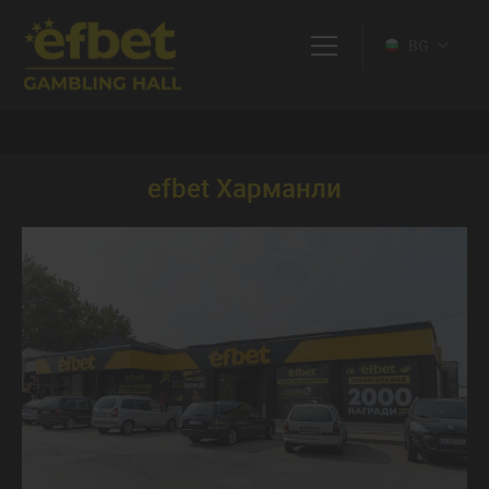
BG
efbet Харманли