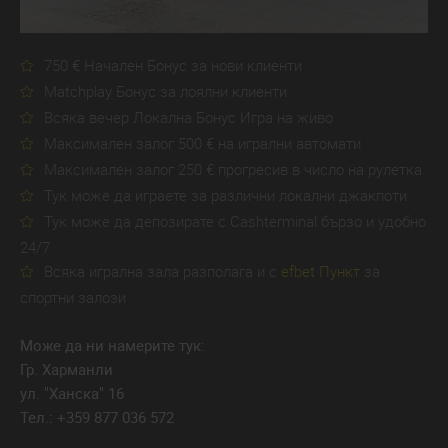
750 € Начален Бонус за нови клиенти
Matchplay Бонус за лоялни клиенти
Всяка вечер Локална Бонус Игра на живо
Максимален залог 500 € на игрални автомати
Максимален залог 250 € прогресив в число на рулетка
Тук може да играете за различни локални джакпоти
Тук може да депозирате с Cashterminal бързо и удобно
24/7
Всяка игрална зала разполага и с
efbet Пункт
за
спортни залози
Може да ни намерите тук:
Гр. Харманли
ул. "Ханска" 16
Тел.: +359 877 036 572