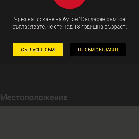
Чрез натискане на бутон "Съгласен съм" се
съгласявате, че сте над 18 годишна възраст.
СЪГЛАСЕН СЪМ
НЕ СЪМ СЪГЛАСЕН
Местоположение