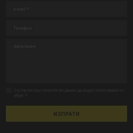
Съгласен съм личните ми данни да бъдат използвани от
efbet. *
ИЗПРАТИ